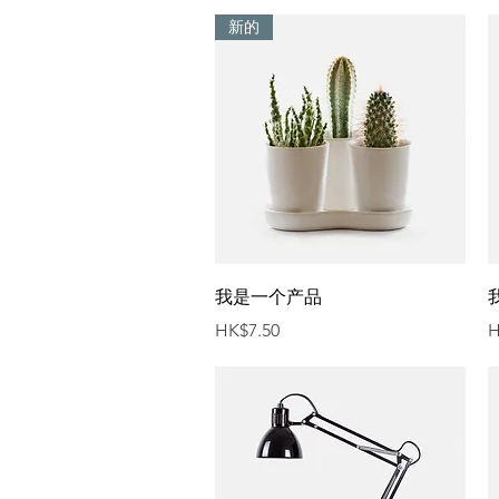
新的
快速瀏覽
我是一个产品
價格
HK$7.50
H